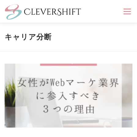
コ
メニュ
ン
テ
ン
はじめる
ひろめる
つながる
ブログ
キャリア分断
ツ
へ
ス
会社紹介
無料相談
キ
ッ
プ