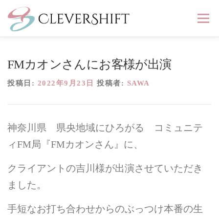
コ
メニュ
ン
テ
ン
はじめる
ひろめる
つながる
ブログ
ツ
FMカオンさんにお客様が出演
へ
投稿日:
2022年9月23日
投稿者:
SAWA
ス
会社紹介
無料相談
キ
ッ
プ
神奈川県 県央地域にひろがる コミュニテ
ィFM局『FMカオンさん』に、
クライアントの吉川様が出演させていただき
ました。
手短なお打ち合わせからのぶっつけ本番の生